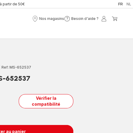
 à partir de 50€
FR
NL
Nos magasins
Besoin d'aide ?
Nos
Besoin
Mon
Mon
magasins
d'aide
compte
panier
?
|
Ref: MS-652537
MS-652537
Vérifier la
compatibilité
er au panier