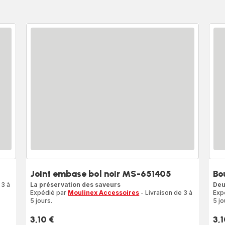
Joint embase bol noir MS-651405
Bo
 3 à
La préservation des saveurs
Deu
Expédié par
Moulinex Accessoires
- Livraison de 3 à
Exp
5 jours.
5 jo
3,10 €
3,1
Prix
Prix