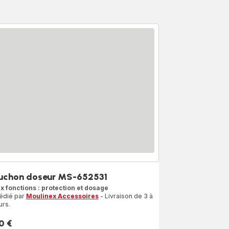
uchon doseur MS-652531
x fonctions : protection et dosage
édié par
Moulinex Accessoires
- Livraison de 3 à
urs.
0 €