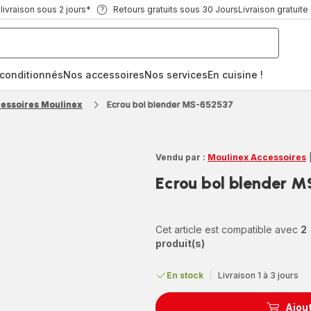
ivraison sous 2 jours*
Retours gratuits sous 30 Jours
Livraison gratuite
econditionnés
Nos accessoires
Nos services
En cuisine !
cessoires Moulinex
Ecrou bol blender MS-652537
Vendu par :
Moulinex Accessoires
Ecrou bol blender 
Cet article est compatible avec
2
produit(s)
En stock
|
Livraison 1 à 3 jours
Ajout