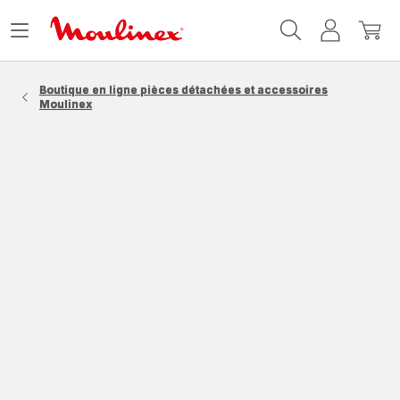
Accueil
Ouvrir
Mon
Mon
Moulinex
le
compte
panie
menu
Boutique en ligne pièces détachées et accessoires
Moulinex