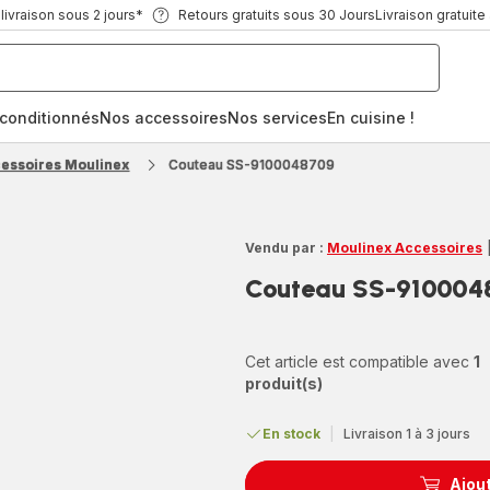
ivraison sous 2 jours*
Retours gratuits sous 30 Jours
Livraison gratuite
econditionnés
Nos accessoires
Nos services
En cuisine !
cessoires Moulinex
Couteau SS-9100048709
Vendu par :
Moulinex Accessoires
Couteau SS-910004
Cet article est compatible avec
1
produit(s)
En stock
|
Livraison 1 à 3 jours
Ajout