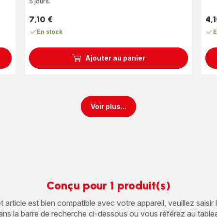
5 jours.
7,10 €
4,1
Prix
Prix
En stock
E
Ajouter au panier
Voir plus...
Conçu pour 1 produit(s)
article est bien compatible avec votre appareil, veuillez saisir
ans la barre de recherche ci-dessous ou vous référez au table