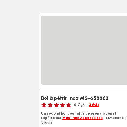
Bol à pétrir inox MS-652263
Note
4.7
/5
-
3 Avis
ratings.4.7
Un second bol pour plus de préparations !
Expédié par
Moulinex Accessoires
- Livraison de
5 jours.