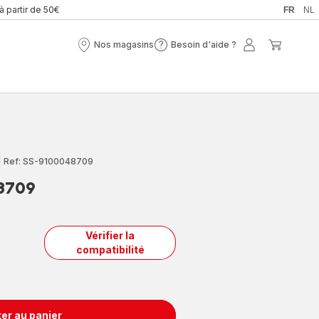
 à partir de 50€
FR
NL
Nos magasins
Besoin d'aide ?
Nos
Besoin
Mon
Mon
magasins
d'aide
compte
panier
?
|
Ref: SS-9100048709
8709
Vérifier la
compatibilité
er au panier