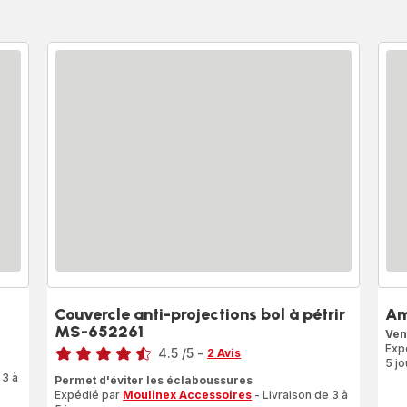
Couvercle anti-projections bol à pétrir
Am
MS-652261
Ven
Note
Exp
4.5
/5
-
2 Avis
5 jo
ratings.4.5
 3 à
Permet d'éviter les éclaboussures
Expédié par
Moulinex Accessoires
- Livraison de 3 à