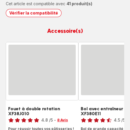
Cet article est compatible avec
41 produit(s)
Vérifier la compatibilité
Accessoire(s)
Fouet à double rotation
Bol avec entraîneur in
XF38J010
XF380E11
Note
Note
4.8
/5
-
4.5
/5
-
8 Avis
ratings.4.8
ratings.4.5
Pour réussir toutes vos pâtisseries !
Bol de grande capacité pou