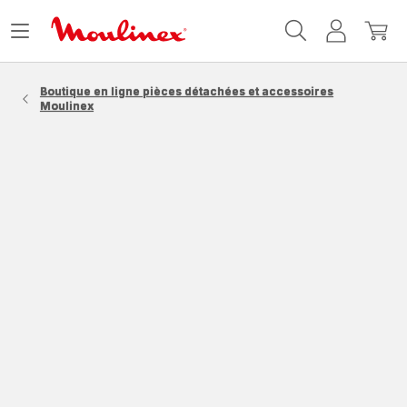
Accueil
Ouvrir
Mon
Mon
Moulinex
le
compte
panie
menu
Boutique en ligne pièces détachées et accessoires
Moulinex