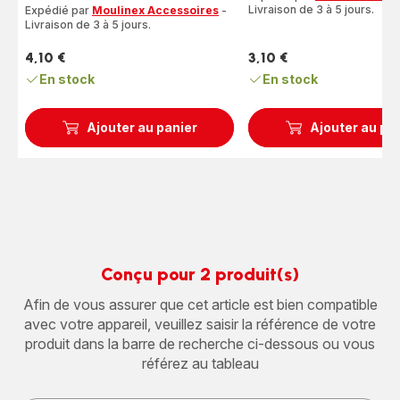
étoiles
Livraison de 3 à 5 jours.
Expédié par
Moulinex Accessoires
-
(moyenne)
Livraison de 3 à 5 jours.
4,10 €
3,10 €
Prix
Prix
En stock
En stock
Ajouter au panier
Ajouter au pa
Conçu pour 2 produit(s)
Afin de vous assurer que cet article est bien compatible
avec votre appareil, veuillez saisir la référence de votre
produit dans la barre de recherche ci-dessous ou vous
référez au tableau