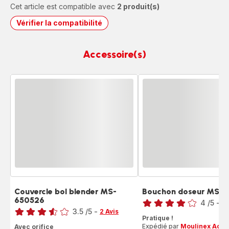
Cet article est compatible avec
2 produit(s)
Vérifier la compatibilité
Accessoire(s)
Couvercle bol blender MS-
Bouchon doseur MS-
Note
650526
Note
4
/5
-
1 
3.5
/5
-
2 Avis
Avis
Pratique !
ratings.3.5
4
Expédié par
Moulinex Acce
Avec orifice