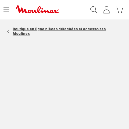
Accueil
Ouvrir
Mon
Mon
Moulinex
le
compte
panie
menu
Boutique en ligne pièces détachées et accessoires
Moulinex