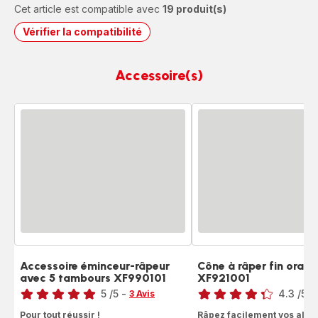
Cet article est compatible avec
19 produit(s)
Vérifier la compatibilité
Accessoire(s)
Accessoire éminceur-râpeur
Cône à râper fin oran
avec 5 tambours XF990101
XF921001
Note
Note
5
/5
-
4.3
/5
-
3 Avis
Avis
ratings.4.3
Pour tout réussir !
Râpez facilement vos alime