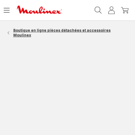
Accueil
Ouvrir
Mon
Mon
Moulinex
le
compte
panie
menu
Boutique en ligne pièces détachées et accessoires
Moulinex