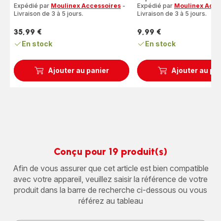
5
Expédié par
Moulinex Accessoires
-
Expédié par
Moulinex Acce
étoiles
Livraison de 3 à 5 jours.
Livraison de 3 à 5 jours.
(moyenne)
35,99 €
9,99 €
Prix
Prix
En stock
En stock
Ajouter au panier
Ajouter au pa
Conçu pour 19 produit(s)
Afin de vous assurer que cet article est bien compatible
avec votre appareil, veuillez saisir la référence de votre
produit dans la barre de recherche ci-dessous ou vous
référez au tableau