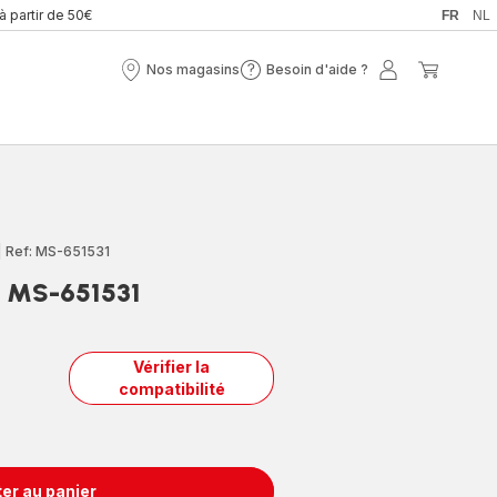
 à partir de 50€
FR
NL
Nos magasins
Besoin d'aide ?
Nos
Besoin
Mon
Mon
magasins
d'aide
compte
panier
?
|
Ref: MS-651531
e MS-651531
Vérifier la
compatibilité
er au panier