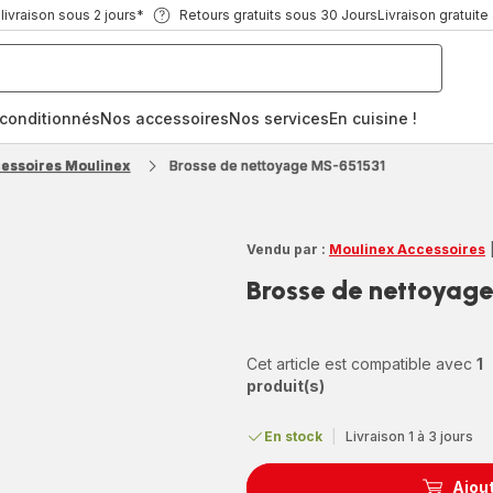
ivraison sous 2 jours*
Retours gratuits sous 30 Jours
Livraison gratuite
econditionnés
Nos accessoires
Nos services
En cuisine !
cessoires Moulinex
Brosse de nettoyage MS-651531
Vendu par :
Moulinex Accessoires
Brosse de nettoyag
Cet article est compatible avec
1
produit(s)
En stock
|
Livraison 1 à 3 jours
Ajout