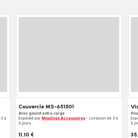
Couvercle MS-651501
Vi
Avec goulot extra-large
Pou
 3 à
Expédié par
Moulinex Accessoires
- Livraison de 3 à
Exp
5 jours.
5 jo
11,10 €
35
Prix
Prix