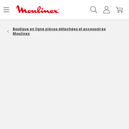
Accueil
Ouvrir
Mon
Mon
Moulinex
le
compte
panie
menu
Boutique en ligne pièces détachées et accessoires
Moulinex