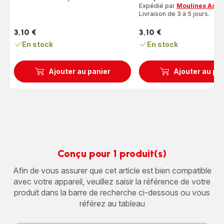
5
Expédié par
Moulinex Acce
étoiles
Livraison de 3 à 5 jours.
(moyenne)
3,10 €
3,10 €
Prix
Prix
En stock
En stock
Ajouter au panier
Ajouter au pa
Conçu pour 1 produit(s)
Afin de vous assurer que cet article est bien compatible
avec votre appareil, veuillez saisir la référence de votre
produit dans la barre de recherche ci-dessous ou vous
référez au tableau