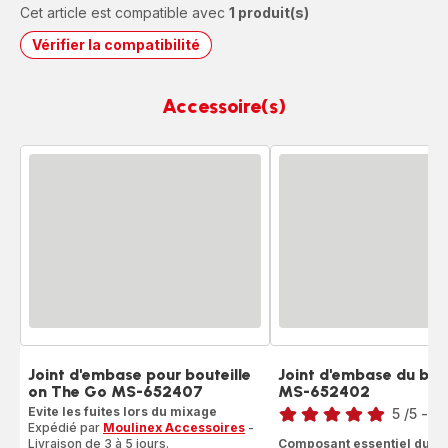
Cet article est compatible avec
1 produit(s)
Vérifier la compatibilité
Accessoire(s)
Joint d'embase pour bouteille
Joint d'embase du bol
on The Go MS-652407
MS-652402
Note
Evite les fuites lors du mixage
5
/5
-
1 
Expédié par
Moulinex Accessoires
-
Avis
Livraison de 3 à 5 jours.
Composant essentiel du bo