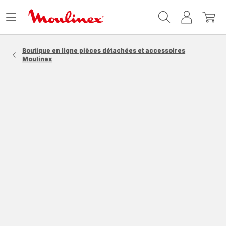
Accueil
Ouvrir
Mon
Mon
Moulinex
le
compte
panie
menu
Boutique en ligne pièces détachées et accessoires
Moulinex