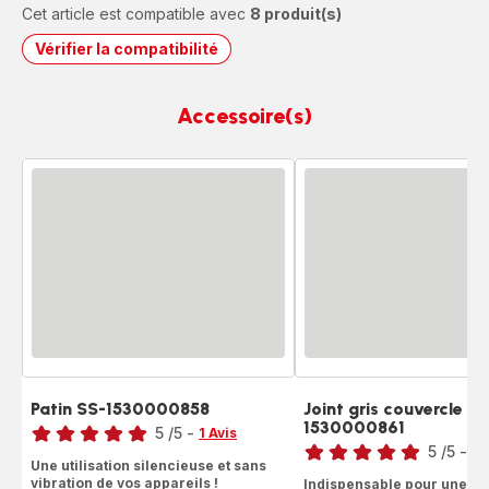
Cet article est compatible avec
8 produit(s)
Vérifier la compatibilité
Accessoire(s)
Patin SS-1530000858
Joint gris couvercle bo
Note
1530000861
Note
5
/5
-
1 Avis
5
/5
-
5 
Avis
Une utilisation silencieuse et sans
Avis
5
vibration de vos appareils !
Indispensable pour une b