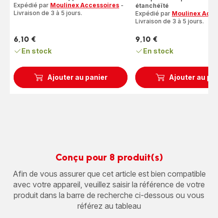
5
étoiles
Expédié par
Moulinex Accessoires
-
étanchéïté
étoiles
(moyenne)
Livraison de 3 à 5 jours.
Expédié par
Moulinex Acce
(moyenne)
Livraison de 3 à 5 jours.
6,10 €
9,10 €
Prix
Prix
En stock
En stock
Ajouter au panier
Ajouter au pa
Conçu pour 8 produit(s)
Afin de vous assurer que cet article est bien compatible
avec votre appareil, veuillez saisir la référence de votre
produit dans la barre de recherche ci-dessous ou vous
référez au tableau