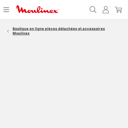
Accueil
Ouvrir
Mon
Mon
Moulinex
le
compte
panie
menu
Boutique en ligne pièces détachées et accessoires
Moulinex