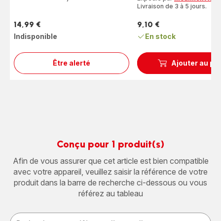
Livraison de 3 à 5 jours.
14,99 €
9,10 €
Prix
Prix
Indisponible
En stock
Être alerté
Ajouter au pa
3 bols
de
480 ml
avec
couvercles
Conçu pour 1 produit(s)
Afin de vous assurer que cet article est bien compatible
avec votre appareil, veuillez saisir la référence de votre
produit dans la barre de recherche ci-dessous ou vous
référez au tableau