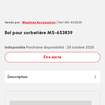
Vendu par :
Moulinex Accessoires
|
Ref: MS-653839
Bol pour sorbetière MS-653839
Indisponible
Prochaine disponibilité : 26 octobre 2026
Être alerté
Bol
pour
sorbetière
MS-
Description
653839