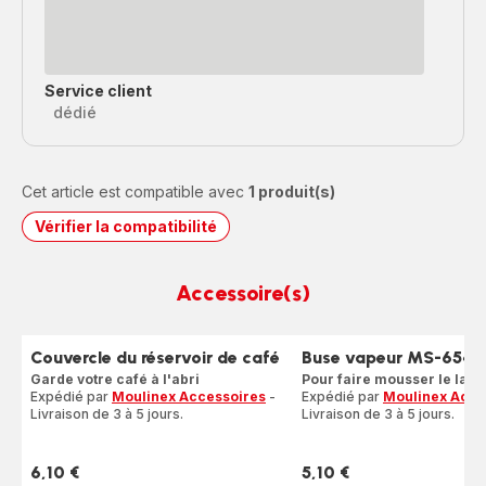
Service client
dédié
Cet article est compatible avec
1 produit(s)
Vérifier la compatibilité
Accessoire(s)
Couvercle du réservoir de café
Buse vapeur MS-654
Garde votre café à l'abri
Pour faire mousser le lait
Expédié par
Moulinex Accessoires
-
Expédié par
Moulinex Acce
Livraison de 3 à 5 jours.
Livraison de 3 à 5 jours.
6,10 €
5,10 €
Prix
Prix