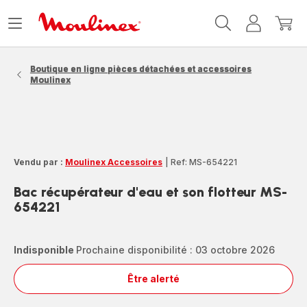
Accueil
Ouvrir
Mon
Mon
Moulinex
le
compte
panie
menu
Boutique en ligne pièces détachées et accessoires
Moulinex
Vendu par :
Moulinex Accessoires
|
Ref: MS-654221
Bac récupérateur d'eau et son flotteur MS-
654221
Indisponible
Prochaine disponibilité : 03 octobre 2026
Être alerté
Bac
récupérateur