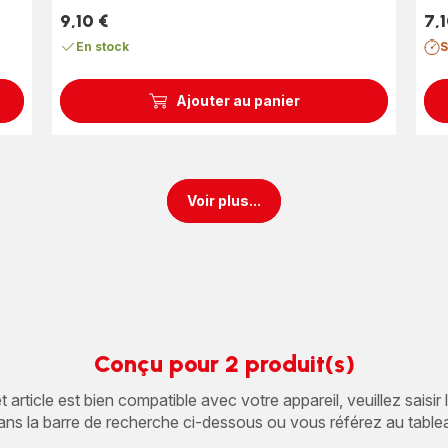
(moyenne)
9,10 €
7,1
Prix
Prix
En stock
S
Ajouter au panier
Voir plus...
Conçu pour 2 produit(s)
article est bien compatible avec votre appareil, veuillez saisir
ans la barre de recherche ci-dessous ou vous référez au table