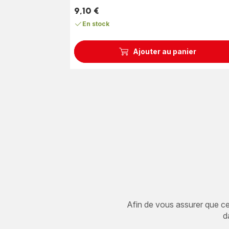
(moyenne)
9,10 €
Prix
En stock
Ajouter au panier
Afin de vous assurer que cet 
d