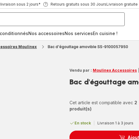
ivraison sous 2 jours*
Retours gratuits sous 30 Jours
Livraison gratuite
econditionnés
Nos accessoires
Nos services
En cuisine !
cessoires Moulinex
Bac d'égouttage amovible SS-9100057950
Vendu par :
Moulinex Accessoires
Bac d'égouttage am
Cet article est compatible avec
2
produit(s)
En stock
|
Livraison 1 à 3 jours
Ajout