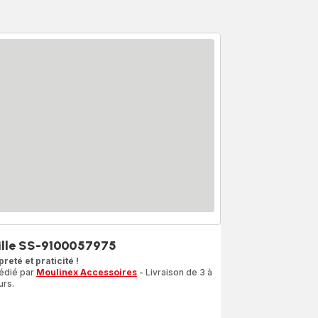
ille SS-9100057975
reté et praticité !
édié par
Moulinex Accessoires
- Livraison de 3 à
urs.