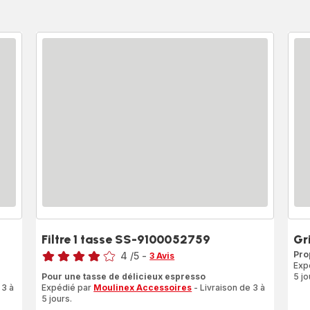
Filtre 1 tasse SS-9100052759
Gr
Note
Prop
4
/5
-
3 Avis
Exp
Avis
Pour une tasse de délicieux espresso
5 jo
4
 3 à
Expédié par
Moulinex Accessoires
- Livraison de 3 à
étoiles
5 jours.