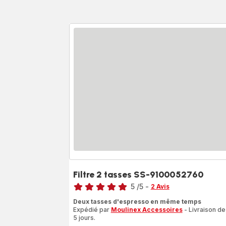
Filtre 2 tasses SS-9100052760
Note
5
/5
-
2 Avis
Avis
Deux tasses d'espresso en même temps
5
Expédié par
Moulinex Accessoires
- Livraison de
étoiles
5 jours.