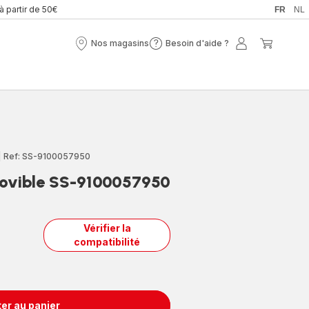
 à partir de 50€
FR
NL
Nos magasins
Besoin d'aide ?
Nos
Besoin
Mon
Mon
magasins
d'aide
compte
panier
?
|
Ref: SS-9100057950
ovible SS-9100057950
Vérifier la
compatibilité
er au panier