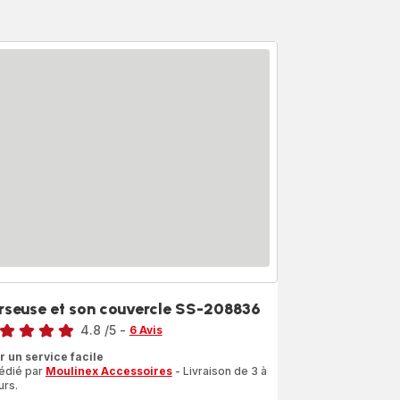
rseuse et son couvercle SS-208836
4.8
/5
-
6 Avis
ngs.4.8
r un service facile
édié par
Moulinex Accessoires
- Livraison de 3 à
urs.