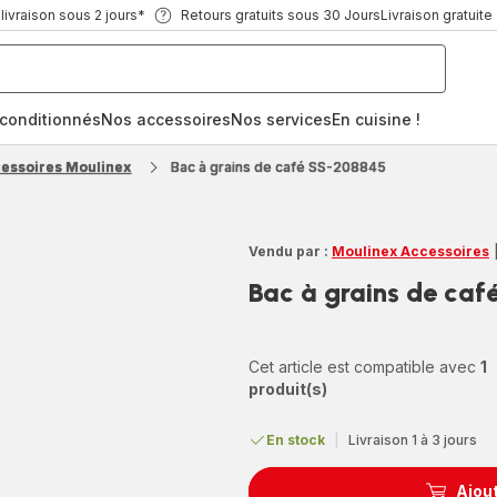
ivraison sous 2 jours*
Retours gratuits sous 30 Jours
Livraison gratuite
econditionnés
Nos accessoires
Nos services
En cuisine !
cessoires Moulinex
Bac à grains de café SS-208845
Vendu par :
Moulinex Accessoires
Bac à grains de ca
Cet article est compatible avec
1
produit(s)
En stock
|
Livraison 1 à 3 jours
Ajout