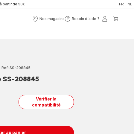
 à partir de 50€
FR
NL
Nos magasins
Besoin d'aide ?
Nos
Besoin
Mon
Mon
magasins
d'aide
compte
panier
?
|
Ref: SS-208845
fé SS-208845
Vérifier la
compatibilité
er au panier