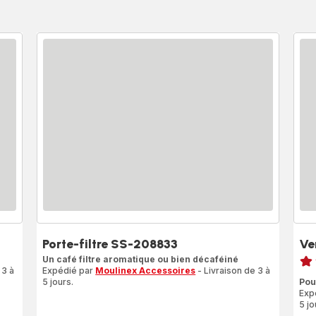
Porte-filtre SS-208833
Ve
Note
Un café filtre aromatique ou bien décaféiné
 3 à
Expédié par
Moulinex Accessoires
- Livraison de 3 à
rati
5 jours.
Pou
Exp
5 jo