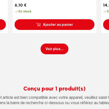
6,10 €
14
Prix
Prix
En stock
E
Ajouter au panier
Voir plus...
Conçu pour 1 produit(s)
article est bien compatible avec votre appareil, veuillez saisir
ans la barre de recherche ci-dessous ou vous référez au table