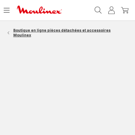
Accueil
Ouvrir
Mon
Mon
Moulinex
le
compte
panie
menu
Boutique en ligne pièces détachées et accessoires
Moulinex