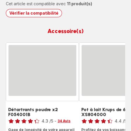
Cet article est compatible avec
11 produit(s)
Vérifier la compatibilité
Accessoire(s)
Détartrants poudre x2
Pot à lait Krups de 6
F054001B
XS804000
Note
Note
4.3
/5
-
4.4
/5
-
34 Avis
ratings.4.3
ratings.4.4
Gage de longévité de votre appareil
Profitez de vos boissons la