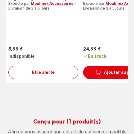
Expédié par
Moulinex Accessoires
-
Expédié par
Moulinex Acce
Livraison de 3 à 5 jours.
Livraison de 3 à 5 jours.
5,99 €
24,99 €
Prix
Prix
Indisponible
En stock
Être alerté
Ajouter au pa
Détartrants
poudre
x2
F054001B
Conçu pour 11 produit(s)
Afin de vous assurer que cet article est bien compatible