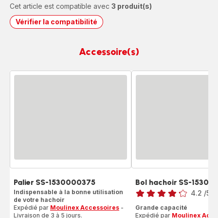
Cet article est compatible avec
3 produit(s)
Vérifier la compatibilité
Accessoire(s)
Palier SS-1530000375
Bol hachoir SS-1530
Note
Indispensable à la bonne utilisation
4.2
/5
-
de votre hachoir
ratings.4.2
Expédié par
Moulinex Accessoires
-
Grande capacité
Livraison de 3 à 5 jours.
Expédié par
Moulinex Acce