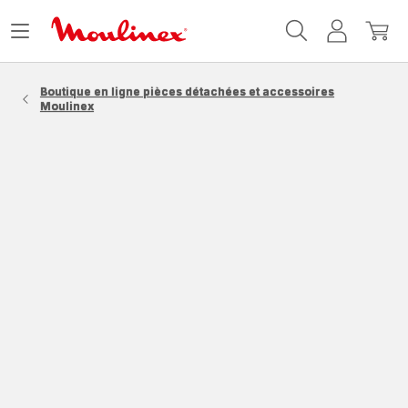
Accueil
Ouvrir
Mon
Mon
Moulinex
le
compte
panie
menu
Boutique en ligne pièces détachées et accessoires
Moulinex