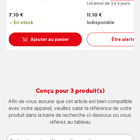
Livraison de 3 à 5 jours.
7,10 €
11,10 €
Prix
Prix
En stock
Indisponible
Ajouter au panier
Être alerté
Bol
hacho
SS-
1530
Conçu pour 3 produit(s)
Afin de vous assurer que cet article est bien compatible
avec votre appareil, veuillez saisir la référence de votre
produit dans la barre de recherche ci-dessous ou vous
référez au tableau