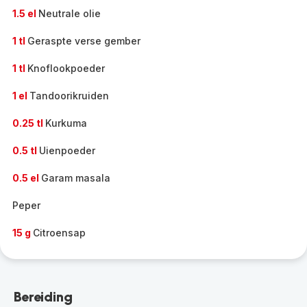
1.5 el
Neutrale olie
1 tl
Geraspte verse gember
1 tl
Knoflookpoeder
1 el
Tandoorikruiden
0.25 tl
Kurkuma
0.5 tl
Uienpoeder
0.5 el
Garam masala
Peper
15 g
Citroensap
Bereiding