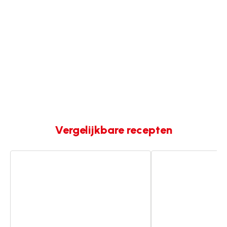
Vergelijkbare recepten
Tandoori
Kip
kippendijen
tandoori