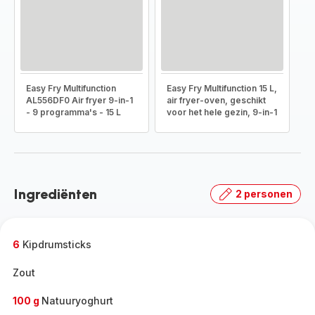
Easy Fry Multifunction
Easy Fry Multifunction 15 L,
AL556DF0 Air fryer 9-in-1
air fryer-oven, geschikt
- 9 programma's - 15 L
voor het hele gezin, 9-in-1
Ingrediënten
2 personen
6
Kipdrumsticks
Zout
100 g
Natuuryoghurt