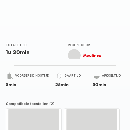
TOTALE TIJD
RECEPT DOOR
1u 20min
Moulinex
VOORBEREIDINGSTIJD
GAARTIJD
AFKOELTIJD
5min
25min
50min
Compatibele toestellen (2)