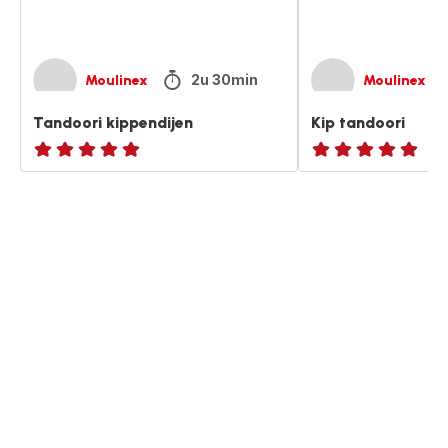
2u 30min
Moulinex
Moulinex
Tandoori kippendijen
Kip tandoori
ratings.NaN
ratings.NaN