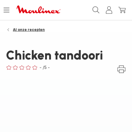
Moulinex
Menu
Mijn
Mijn
Homepage
openen
account
winke
Al onze recepten
Chicken tandoori
-
/5
-
ratings.0