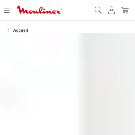
Accueil
Ouvrir
Mon
Mon
Moulinex
le
compte
panie
menu
Accueil