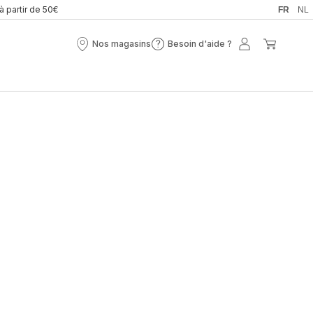
 à partir de 50€
FR
NL
Nos magasins
Besoin d'aide ?
Nos
Besoin
Mon
Mon
magasins
d'aide
compte
panier
?