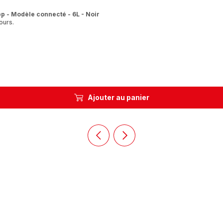
p - Modèle connecté - 6L - Noir
ours.
Ajouter au panier
Précédent
Suivant
Homepage
Homepage