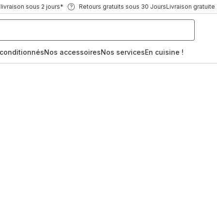
ivraison sous 2 jours*
Retours gratuits sous 30 Jours
Livraison gratuite
econditionnés
Nos accessoires
Nos services
En cuisine !