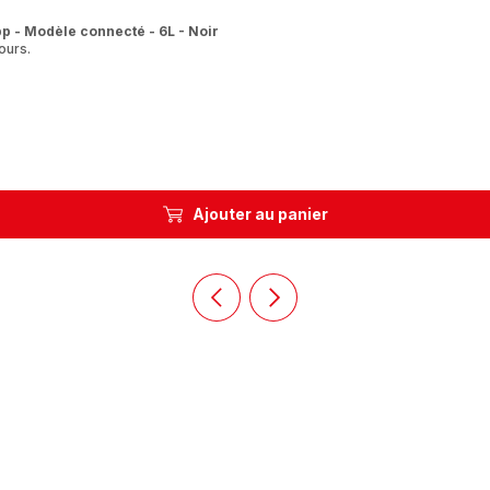
p - Modèle connecté - 6L - Noir
ours.
Ajouter au panier
Précédent
Suivant
Homepage
Homepage