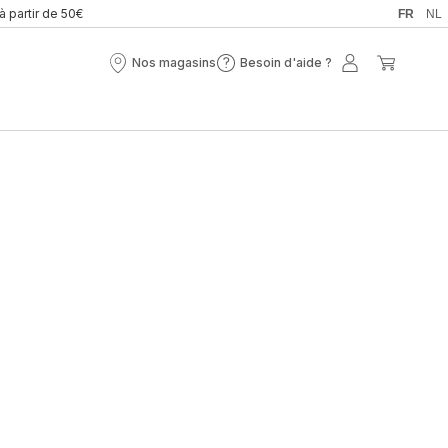
 à partir de 50€
FR
NL
Nos magasins
Besoin d'aide ?
Nos
Besoin
Mon
Mon
magasins
d'aide
compte
panier
?