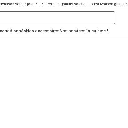
ivraison sous 2 jours*
Retours gratuits sous 30 Jours
Livraison gratuite
econditionnés
Nos accessoires
Nos services
En cuisine !